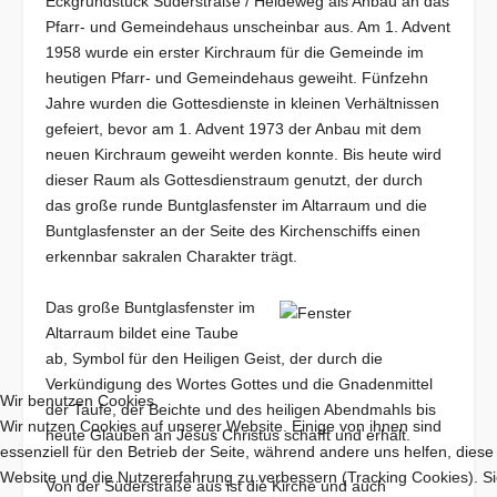
Eckgrundstück Süderstraße / Heideweg als Anbau an das
Pfarr- und Gemeindehaus unscheinbar aus. Am 1. Advent
1958 wurde ein erster Kirchraum für die Gemeinde im
heutigen Pfarr- und Gemeindehaus geweiht. Fünfzehn
Jahre wurden die Gottesdienste in kleinen Verhältnissen
gefeiert, bevor am 1. Advent 1973 der Anbau mit dem
neuen Kirchraum geweiht werden konnte. Bis heute wird
dieser Raum als Gottesdienstraum genutzt, der durch
das große runde Buntglasfenster im Altarraum und die
Buntglasfenster an der Seite des Kirchenschiffs einen
erkennbar sakralen Charakter trägt.
Das große Buntglasfenster im
Altarraum bildet eine Taube
ab, Symbol für den Heiligen Geist, der durch die
Verkündigung des Wortes Gottes und die Gnadenmittel
Wir benutzen Cookies
der Taufe, der Beichte und des heiligen Abendmahls bis
Wir nutzen Cookies auf unserer Website. Einige von ihnen sind
heute Glauben an Jesus Christus schafft und erhält.
essenziell für den Betrieb der Seite, während andere uns helfen, diese
Website und die Nutzererfahrung zu verbessern (Tracking Cookies). S
Von der Süderstraße aus ist die Kirche und auch